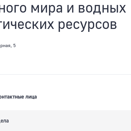
ного мира и водных
Особо охраняемые при
гических ресурсов
ирная, 5
онтактные лица
дела