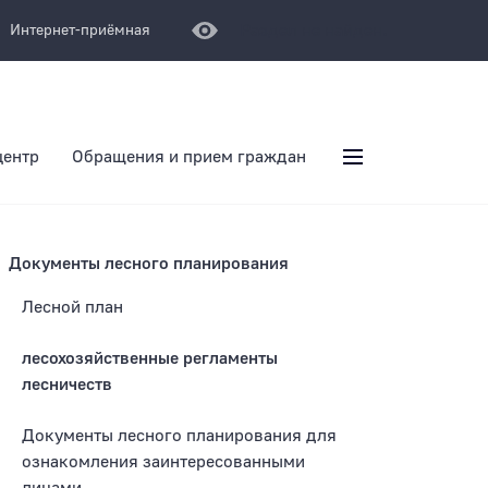
Раздел не найден.
Интернет-приёмная
центр
Обращения и прием граждан
плаенс
ость
 воздействия
ям
и
защиты
Документы лесного планирования
 пояса
арий
Лесной план
ых ассигнований
ь в сфере закупок
ая помощь
лесохозяйственные регламенты
для обеспечения
лесничеств
 автономных
Документы лесного планирования для
ознакомления заинтересованными