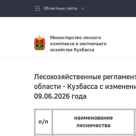
Областные сайты
Министерство лесного
комплекса и охотничьего
хозяйства Кузбасса
Главная
/
Документы
/
Документы лесного плани
Министерство:
Деятельность:
Документы:
Пресс-центр:
Обращения и прием граждан:
О Министе
Государст
Документы
Новости
Законодат
Структура
Контрольн
Правовые 
СМИ о нас
Написать 
Лесохозяйственные регламен
области - Кузбасса с изменен
Подведомс
Использов
Правовые 
Фотомате
Личный пр
Кемеровск
09.06.2026 года
Кадровое 
Воспроизв
Прямая ли
Охрана и 
Обращения
наименование
п/п
Реализаци
лесничества