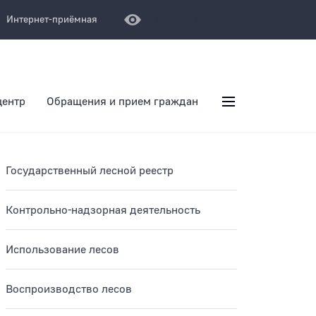
Раздел не найден.
Интернет-приёмная
центр
Обращения и прием граждан
плаенс
ость
 воздействия
ям
и
защиты
Государственный лесной реестр
 пояса
арий
Контрольно-надзорная деятельность
ых ассигнований
ь в сфере закупок
ая помощь
для обеспечения
Использование лесов
 автономных
Воспроизводство лесов